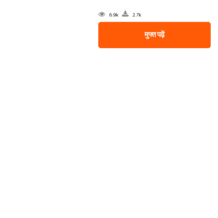
6.9k
2.7k
मुफ्त पढ़ें