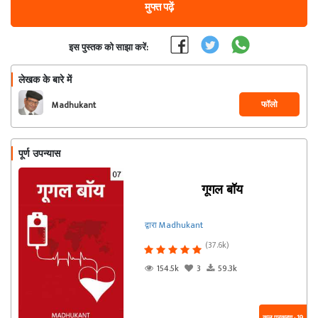
मुफ्त पढ़ें
इस पुस्तक को साझा करें:
लेखक के बारे में
फॉलो
Madhukant
पूर्ण उपन्यास
गूगल बॉय
द्वारा Madhukant
(37.6k)
154.5k
3
59.3k