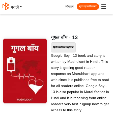
☰
लॉग इन
मराठी
मुक्त प्रकाशित करें
गूगल बॉय - 13
हिंदी सामाजिक कहानियां
Google Boy - 13 book and story is
written by Madhukant in Hindi . This
story is getting good reader
response on Matrubharti app and
web since it is published free to read
for all readers online. Google Boy -
13 is also popular in Moral Stories in
Hindi and it is receiving from online
readers very fast. Signup now to get
access to this story.