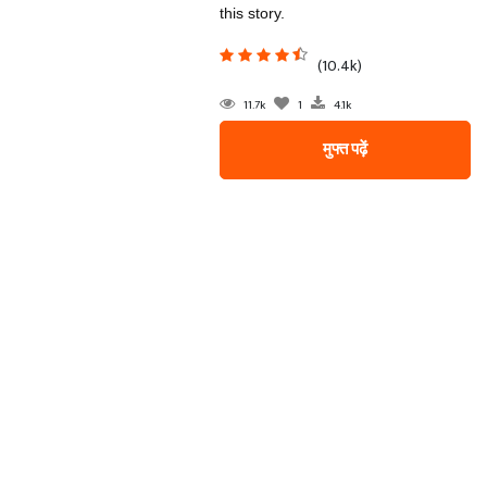
this story.
(10.4k)
11.7k
1
4.1k
मुफ्त पढ़ें