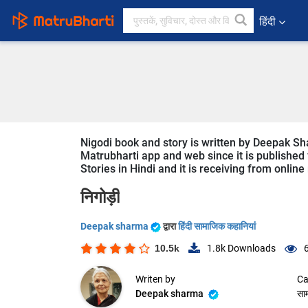
हिंदी
Nigodi book and story is written by Deepak Sha
Matrubharti app and web since it is published f
Stories in Hindi and it is receiving from online
निगोड़ी
Deepak sharma
द्वारा
हिंदी सामाजिक कहानियां
10.5k
1.8k
Downloads
Writen by
Ca
Deepak sharma
सा