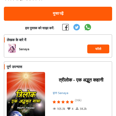
मुफ्त पढ़ें
इस पुस्तक को साझा करें:
लेखक के बारे में
फॉलो
Sanaya
पूर्ण उपन्यास
त्रीलोक - एक अद्भुत कहानी
द्वारा Sanaya
(36k)
105.3k
4
38.2k