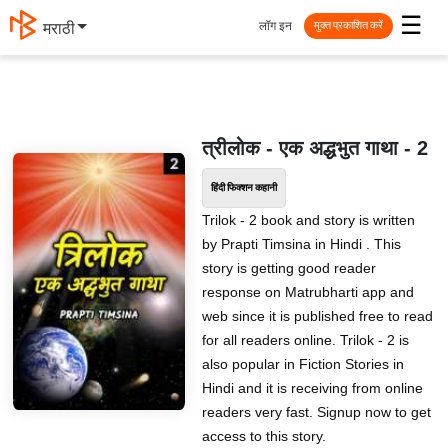
☰
लॉग इन
मराठी
मुक्त प्रकाशित करें
त्रीलोक - एक अद्धभुत गाथा - 2
हिंदी फिक्शन कहानी
Trilok - 2 book and story is written
by Prapti Timsina in Hindi . This
story is getting good reader
response on Matrubharti app and
web since it is published free to read
for all readers online. Trilok - 2 is
also popular in Fiction Stories in
Hindi and it is receiving from online
readers very fast. Signup now to get
access to this story.