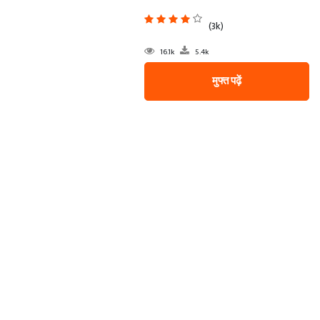
(3k)
16.1k
5.4k
मुफ्त पढ़ें