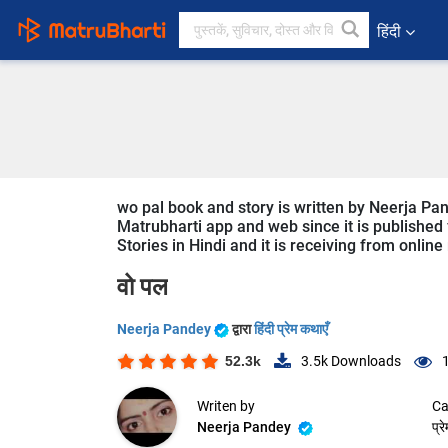
हिंदी
wo pal book and story is written by Neerja Pan
Matrubharti app and web since it is published f
Stories in Hindi and it is receiving from online
वो पल
Neerja Pandey
द्वारा
हिंदी प्रेम कथाएँ
52.3k
3.5k
Downloads
Writen by
Ca
Neerja Pandey
प्र