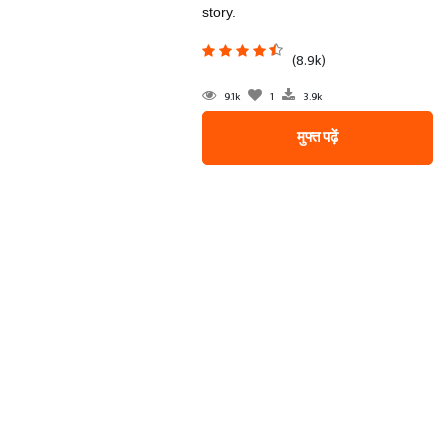
story.
(8.9k)
9.1k
1
3.9k
मुफ्त पढ़ें