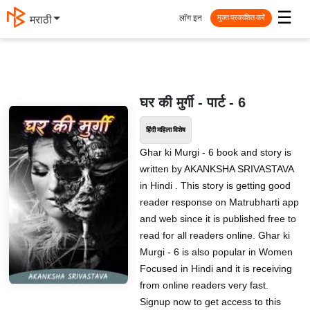
☰
लॉग इन
मराठी
मुक्त प्रकाशित करें
घर की मुर्गी - पार्ट - 6
हिंदी महिला विशेष
Ghar ki Murgi - 6 book and story is
written by AKANKSHA SRIVASTAVA
in Hindi . This story is getting good
reader response on Matrubharti app
and web since it is published free to
read for all readers online. Ghar ki
Murgi - 6 is also popular in Women
Focused in Hindi and it is receiving
from online readers very fast.
Signup now to get access to this