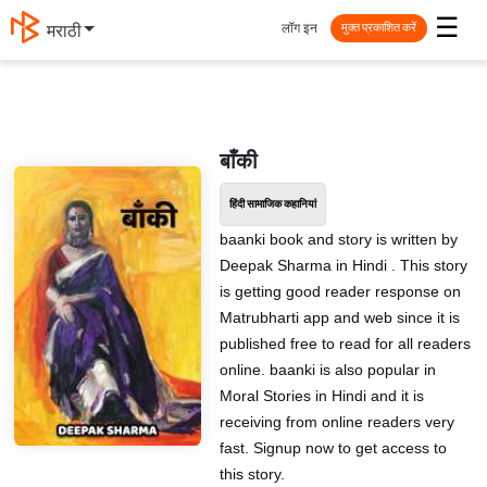
☰
लॉग इन
मराठी
मुक्त प्रकाशित करें
बाँकी
हिंदी सामाजिक कहानियां
baanki book and story is written by
Deepak Sharma in Hindi . This story
is getting good reader response on
Matrubharti app and web since it is
published free to read for all readers
online. baanki is also popular in
Moral Stories in Hindi and it is
receiving from online readers very
fast. Signup now to get access to
this story.