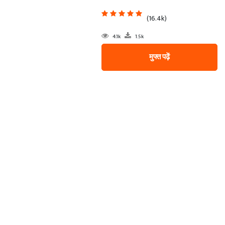
(16.4k)
4.1k
1.5k
मुफ्त पढ़ें