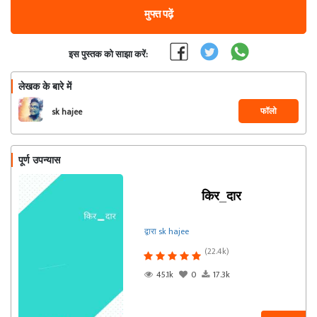
मुफ्त पढ़ें
इस पुस्तक को साझा करें:
लेखक के बारे में
फॉलो
sk hajee
पूर्ण उपन्यास
किर_दार
द्वारा sk hajee
(22.4k)
45.1k
0
17.3k