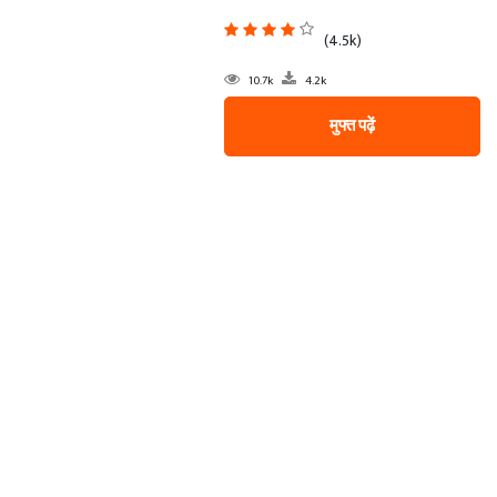
(4.5k)
10.7k
4.2k
मुफ्त पढ़ें