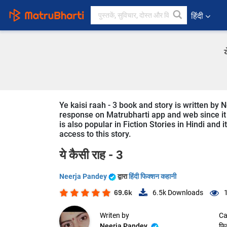
हिंदी
Ye kaisi raah - 3 book and story is written by 
response on Matrubharti app and web since it is
is also popular in Fiction Stories in Hindi and 
access to this story.
ये कैसी राह - 3
Neerja Pandey
द्वारा
हिंदी फिक्शन कहानी
69.6k
6.5k
Downloads
Writen by
Ca
Neerja Pandey
फि