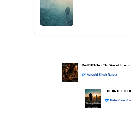
RAJPUTANA - The War of Love an
द्वारा
Aarushi Singh Rajput
THE UNTOLD CHA
द्वारा
Neha Banchho