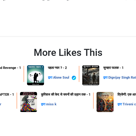
More Likes This
d Revenge - 1
पहला प्यार ? - 2
सुनहरा फलक - 1
द्वारा
Alone Soul
द्वारा
Digvijay Singh Ra
PTER - 1
कुरिवाज की केद से सपनों की उड़ान तक - 1
त्रिवेणी: एक आद
r
द्वारा
miss k
द्वारा
Triveni 