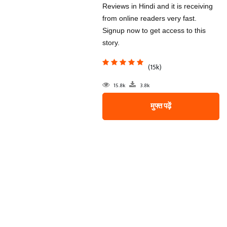
Reviews in Hindi and it is receiving
from online readers very fast.
Signup now to get access to this
story.
(15k)
15.8k
3.8k
मुफ्त पढ़ें