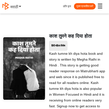
☰
लॉग इन
मराठी
मुक्त प्रकाशित करें
काश तुमने कह दिया होता
हिंदी महिला विशेष
Kash tumne kh diya hota book and
story is written by Megha Rathi in
Hindi . This story is getting good
reader response on Matrubharti app
and web since it is published free to
read for all readers online. Kash
tumne kh diya hota is also popular
in Women Focused in Hindi and it is
receiving from online readers very
fast. Signup now to get access to