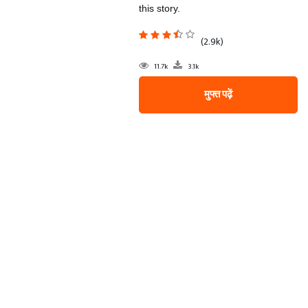
this story.
(2.9k)
11.7k
3.1k
मुफ्त पढ़ें