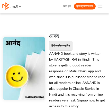
☰
लॉग इन
मराठी
मुक्त प्रकाशित करें
आनंद
हिंदी क्लासिक कहानियां
AANAND book and story is written
by HARIYASH RAI in Hindi . This
story is getting good reader
response on Matrubharti app and
web since it is published free to read
for all readers online. AANAND is
also popular in Classic Stories in
Hindi and it is receiving from online
readers very fast. Signup now to get
access to this story.