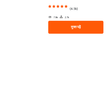
(4.5k)
7.9k
2.7k
मुफ्त पढ़ें