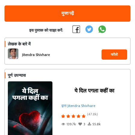
मुफ्त पढ़ें
इस पुस्तक को साझा करें:
लेखक के बारे में
फॉलो
Jitendra Shivhare
पूर्ण उपन्यास
ये दिल पगला कहीं का
द्वारा Jitendra Shivhare
(47.8k)
139.7k
3
55.8k