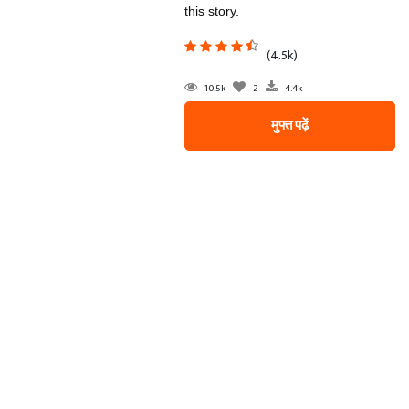
this story.
(4.5k)
10.5k
2
4.4k
मुफ्त पढ़ें