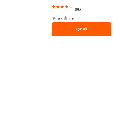
(9k)
25k
5.4k
मुफ्त पढ़ें