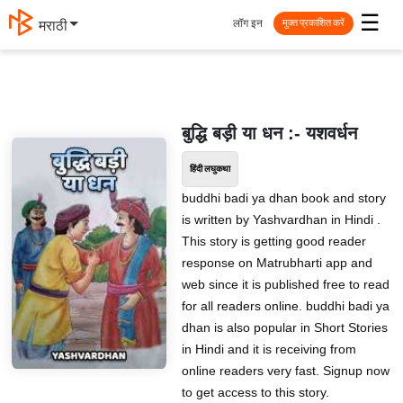
☰
लॉग इन
मराठी
मुक्त प्रकाशित करें
बुद्धि बड़ी या धन :- यशवर्धन
हिंदी लघुकथा
buddhi badi ya dhan book and story
is written by Yashvardhan in Hindi .
This story is getting good reader
response on Matrubharti app and
web since it is published free to read
for all readers online. buddhi badi ya
dhan is also popular in Short Stories
in Hindi and it is receiving from
online readers very fast. Signup now
to get access to this story.