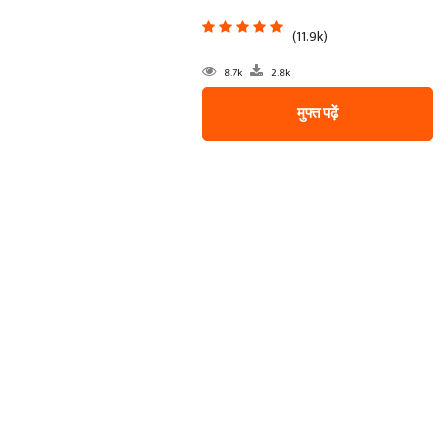
(11.9k)
8.7k
2.8k
मुफ्त पढ़ें