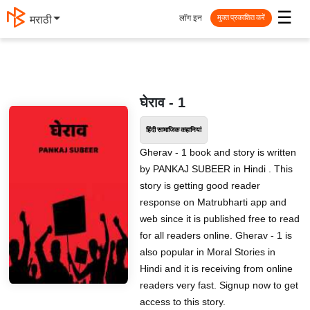
☰
लॉग इन
मराठी
मुक्त प्रकाशित करें
घेराव - 1
हिंदी सामाजिक कहानियां
Gherav - 1 book and story is written
by PANKAJ SUBEER in Hindi . This
story is getting good reader
response on Matrubharti app and
web since it is published free to read
for all readers online. Gherav - 1 is
also popular in Moral Stories in
Hindi and it is receiving from online
readers very fast. Signup now to get
access to this story.