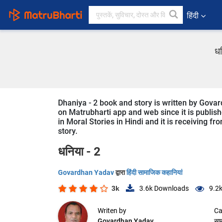
हिंदी
धन
Dhaniya - 2 book and story is written by Govar
on Matrubharti app and web since it is publishe
in Moral Stories in Hindi and it is receiving f
story.
धनिया - 2
Govardhan Yadav
द्वारा
हिंदी सामाजिक कहानियां
3k
3.6k
Downloads
9.2
Writen by
Ca
Govardhan Yadav
सा