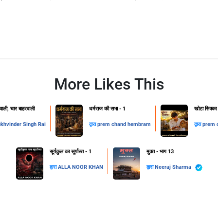
More Likes This
ाली, चार बाहरवाली
धर्मराज की सभा - 1
खोटा सिक्का
khvinder Singh Rai
द्वारा
prem chand hembram
द्वारा
prem 
सूर्यकुल का सूर्यास्त - 1
मुक्त - भाग 13
द्वारा
ALLA NOOR KHAN
द्वारा
Neeraj Sharma