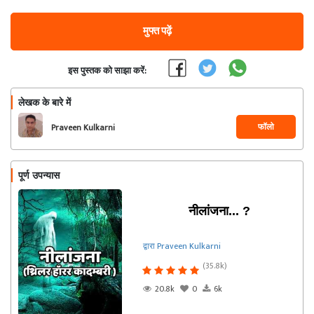
मुफ्त पढ़ें
इस पुस्तक को साझा करें:
लेखक के बारे में
फॉलो
Praveen Kulkarni
पूर्ण उपन्यास
नीलांजना... ?
द्वारा Praveen Kulkarni
(35.8k)
20.8k
0
6k