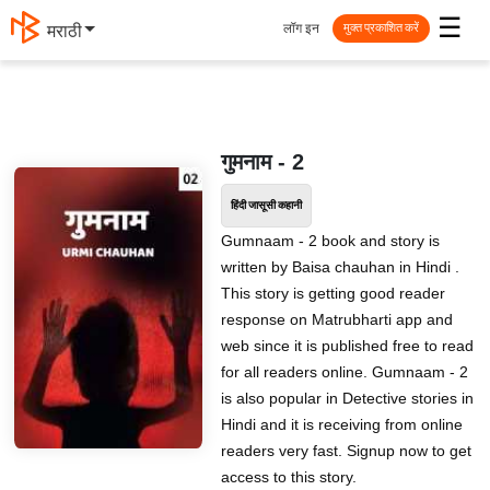
☰
लॉग इन
मराठी
मुक्त प्रकाशित करें
गुमनाम - 2
हिंदी जासूसी कहानी
Gumnaam - 2 book and story is
written by Baisa chauhan in Hindi .
This story is getting good reader
response on Matrubharti app and
web since it is published free to read
for all readers online. Gumnaam - 2
is also popular in Detective stories in
Hindi and it is receiving from online
readers very fast. Signup now to get
access to this story.