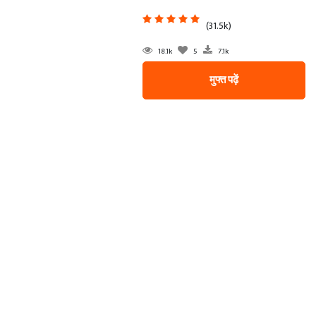
(31.5k)
18.1k
5
7.1k
मुफ्त पढ़ें