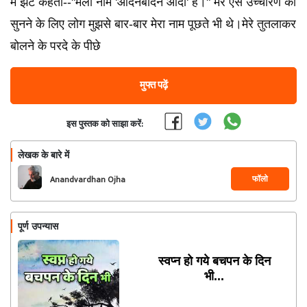
मैं झट कहता--"मेला नाम 'आदनबादन ओदा' है।" मेरे ऐसे उच्चारण को
सुनने के लिए लोग मुझसे बार-बार मेरा नाम पूछते भी थे।मेरे तुतलाकर
बोलने के परदे के पीछे
मुफ्त पढ़ें
इस पुस्तक को साझा करें:
लेखक के बारे में
फॉलो
Anandvardhan Ojha
पूर्ण उपन्यास
स्वप्न हो गये बचपन के दिन
भी...