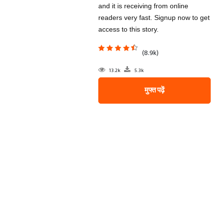
and it is receiving from online
readers very fast. Signup now to get
access to this story.
(8.9k)
13.2k
5.3k
मुफ्त पढ़ें