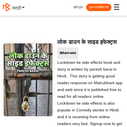
☰
लॉग इन
मराठी
मुक्त प्रकाशित करें
लोक डाउन के साइड इफेक्ट्स
हिंदी हास्य कथाएं
Lockdown ke side effects book and
story is written by paresh barai in
Hindi . This story is getting good
reader response on Matrubharti app
and web since it is published free to
read for all readers online.
Lockdown ke side effects is also
popular in Comedy stories in Hindi
and it is receiving from online
readers very fast. Signup now to get