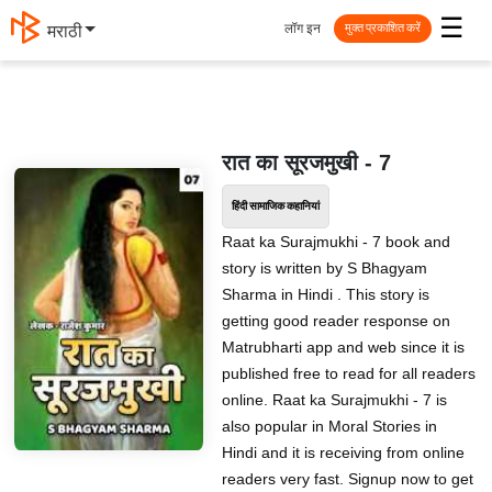
☰
लॉग इन
मराठी
मुक्त प्रकाशित करें
रात का सूरजमुखी - 7
हिंदी सामाजिक कहानियां
Raat ka Surajmukhi - 7 book and
story is written by S Bhagyam
Sharma in Hindi . This story is
getting good reader response on
Matrubharti app and web since it is
published free to read for all readers
online. Raat ka Surajmukhi - 7 is
also popular in Moral Stories in
Hindi and it is receiving from online
readers very fast. Signup now to get