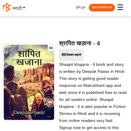
☰
लॉग इन
मराठी
मुक्त प्रकाशित करें
श्रापित खज़ाना - 4
हिंदी फिक्शन कहानी
Shaapit khajana - 4 book and story
is written by Deepak Pawar in Hindi .
This story is getting good reader
response on Matrubharti app and
web since it is published free to read
for all readers online. Shaapit
khajana - 4 is also popular in Fiction
Stories in Hindi and it is receiving
from online readers very fast.
Signup now to get access to this