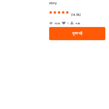
story.
(14.9k)
16.8k
1
4.9k
मुफ्त पढ़ें