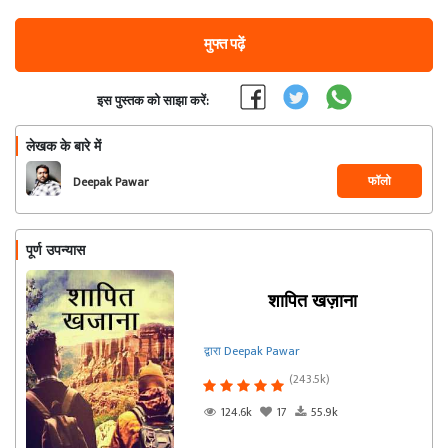
मुफ्त पढ़ें
इस पुस्तक को साझा करें:
लेखक के बारे में
फॉलो
Deepak Pawar
पूर्ण उपन्यास
शापित खज़ाना
द्वारा Deepak Pawar
(243.5k)
124.6k
17
55.9k