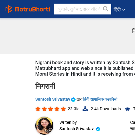
हिंदी
न
Nigrani book and story is written by Santosh S
Matrubharti app and web since it is published f
Moral Stories in Hindi and it is receiving from
निगरानी
Santosh Srivastav
द्वारा
हिंदी सामाजिक कहानियां
22.3k
2.4k
Downloads
Writen by
Ca
Santosh Srivastav
सा