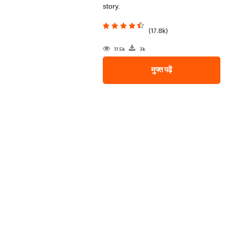
story.
(17.8k)
11.5k
3k
मुफ्त पढ़ें