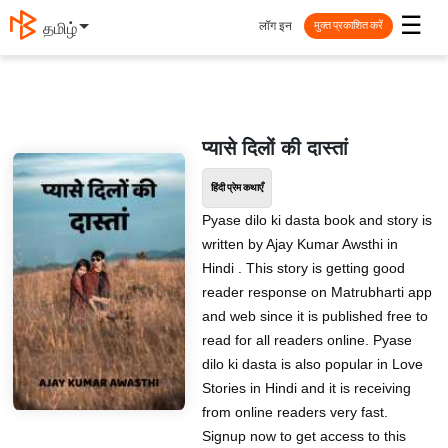
☰
लॉग इन
தமிழ்
मुक्त प्रकाशित करें
प्यासे दिलों की दास्तां
हिंदी प्रेम कथाएँ
Pyase dilo ki dasta book and story is
written by Ajay Kumar Awsthi in
Hindi . This story is getting good
reader response on Matrubharti app
and web since it is published free to
read for all readers online. Pyase
dilo ki dasta is also popular in Love
Stories in Hindi and it is receiving
from online readers very fast.
Signup now to get access to this