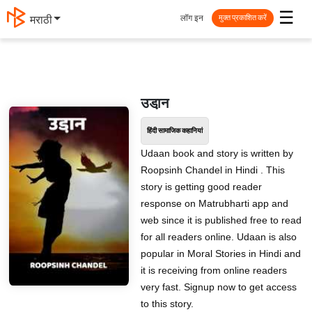
☰
लॉग इन
मराठी
मुक्त प्रकाशित करें
उडा़न
हिंदी सामाजिक कहानियां
Udaan book and story is written by
Roopsinh Chandel in Hindi . This
story is getting good reader
response on Matrubharti app and
web since it is published free to read
for all readers online. Udaan is also
popular in Moral Stories in Hindi and
it is receiving from online readers
very fast. Signup now to get access
to this story.