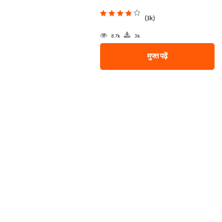
(3k)
8.7k
3k
मुफ्त पढ़ें