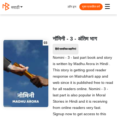
☰
लॉग इन
मराठी
मुक्त प्रकाशित करें
नॉमिनी - 3 - अंतिम भाग
हिंदी सामाजिक कहानियां
Nomini - 3 - last part book and story
is written by Madhu Arora in Hindi .
This story is getting good reader
response on Matrubharti app and
web since it is published free to read
for all readers online. Nomini - 3 -
last part is also popular in Moral
Stories in Hindi and it is receiving
from online readers very fast.
Signup now to get access to this