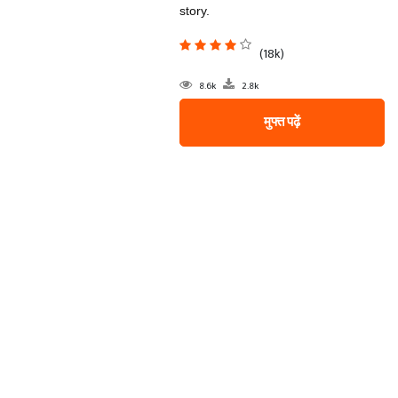
story.
(18k)
8.6k
2.8k
मुफ्त पढ़ें