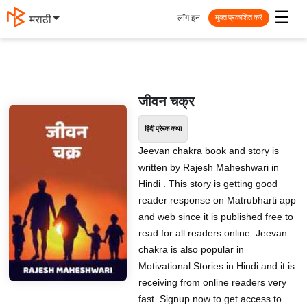
☰
लॉग इन
मराठी
मुक्त प्रकाशित करें
जीवन चक्र
हिंदी प्रेरक कथा
Jeevan chakra book and story is
written by Rajesh Maheshwari in
Hindi . This story is getting good
reader response on Matrubharti app
and web since it is published free to
read for all readers online. Jeevan
chakra is also popular in
Motivational Stories in Hindi and it is
receiving from online readers very
fast. Signup now to get access to