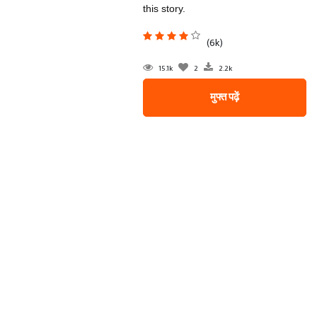
this story.
(6k)
15.1k
2
2.2k
मुफ्त पढ़ें