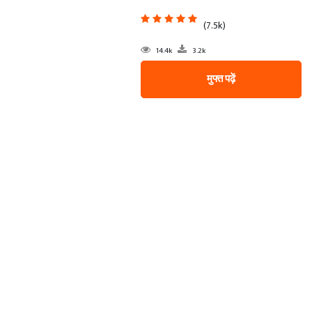
(7.5k)
14.4k
3.2k
मुफ्त पढ़ें