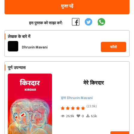
मुफ्त पढ़ें
इस पुस्तक को साझा करें:
लेखक के बारे में
फॉलो
Dhruvin Mavani
पूर्ण उपन्यास
मेरे किरदार
द्वारा Dhruvin Mavani
(23.9k)
26.9k
0
6.5k