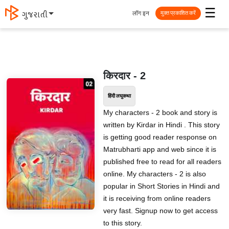
☰
लॉग इन
ગુજરાતી
मुक्त प्रकाशित करें
किरदार - 2
हिंदी लघुकथा
My characters - 2 book and story is
written by Kirdar in Hindi . This story
is getting good reader response on
Matrubharti app and web since it is
published free to read for all readers
online. My characters - 2 is also
popular in Short Stories in Hindi and
it is receiving from online readers
very fast. Signup now to get access
to this story.