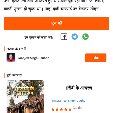
पंखा हल्की-सी आवाज़ करते हुए धीरे-धीरे घूम रहा था। जो शायद
काफ़ी पुराना हो चुका था। जहॉं दादी चारपाई पर बैठकर सोहन
मुफ्त पढ़ें
इस पुस्तक को साझा करें:
लेखक के बारे में
फॉलो
Manjeet Singh Gauhar
पूर्ण उपन्यास
ग़रीबी के आचरण
द्वारा Manjeet Singh Gauhar
(25.4k)