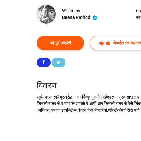
Writen by
Ca
Beena Rathod
स्व
पढ़ें पूरी कहानी
मोबाईल पर डाऊनल
विवरण
सूर्यनमस्कारॐ गुरुर्ब्रह्मा ग्रुरुर्विष्णुः गुरुर्देवो महेश्वरः । गुरुः स
जिनकी वजह से मैं योगा के सम्पर्क में आयी और जिनकी वजह से मेरी ज़ि
,अनिंद्रा,थकान,डायबिटीज़,केंसर जैसी बीमारियाँ,ऑस्टीओपरोसिस याने हड