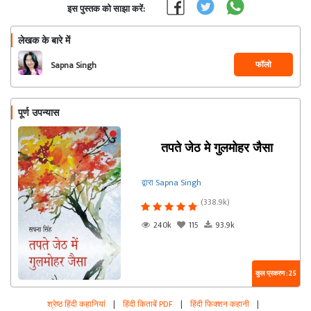
इस पुस्तक को साझा करें:
लेखक के बारे में
फॉलो
Sapna Singh
पूर्ण उपन्यास
तपते जेठ मे गुलमोहर जैसा
द्वारा Sapna Singh
(338.9k)
240k
115
93.9k
कुल प्रकरण : 25
श्रेष्ठ हिंदी कहानियां
|
हिंदी किताबें PDF
|
हिंदी फिक्शन कहानी
|