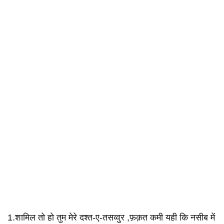
1.शामिल तो हो तुम मेरे दश्त-ए-तसव्वुर ,फ़क़त कमी यही कि नसीब में