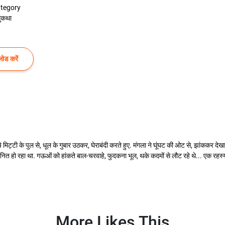
tegory
ुकथा
ोड करें
मिट्टी के पुल से, धूल के गुबार उठकर, घेराबंदी करते हुए. मंगला ने घूंघट की ओट से, झांककर दे
ं, ध्वनित हो रहा था. गऊओं को हांकते बाल-चरवाहे, फुदकना भूल, थके कदमों से लौट रहे थे... एक रहस्य
More Likes This