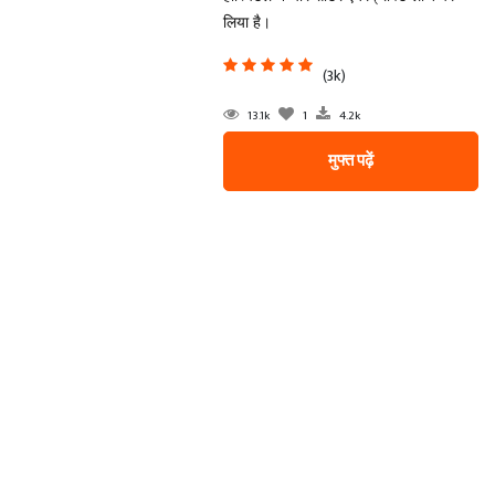
लिया है।
(3k)
13.1k
1
4.2k
मुफ्त पढ़ें