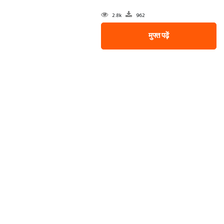
2.8k
962
मुफ्त पढ़ें