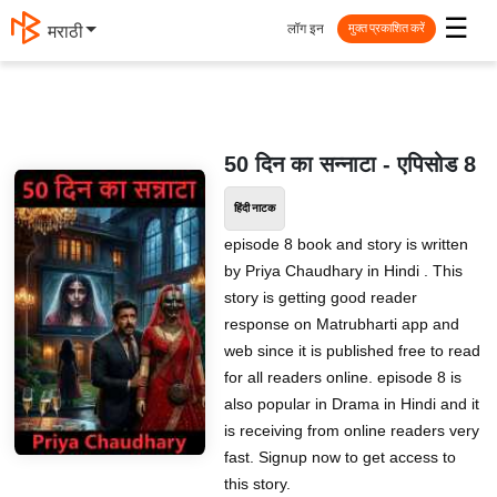
☰
लॉग इन
मराठी
मुक्त प्रकाशित करें
50 दिन का सन्नाटा - एपिसोड 8
हिंदी नाटक
episode 8 book and story is written
by Priya Chaudhary in Hindi . This
story is getting good reader
response on Matrubharti app and
web since it is published free to read
for all readers online. episode 8 is
also popular in Drama in Hindi and it
is receiving from online readers very
fast. Signup now to get access to
this story.