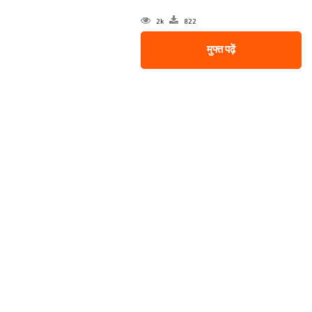
2k
822
मुफ्त पढ़ें