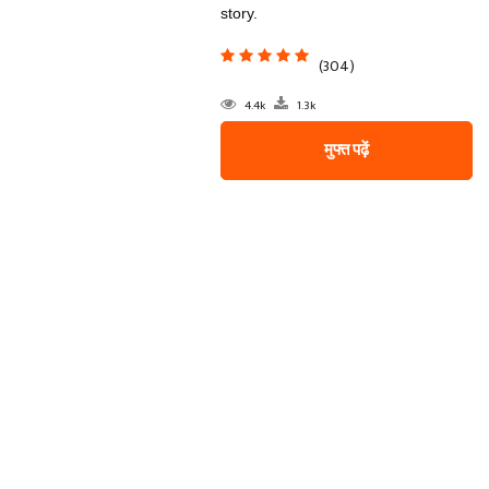
story.
(304)
4.4k
1.3k
मुफ्त पढ़ें