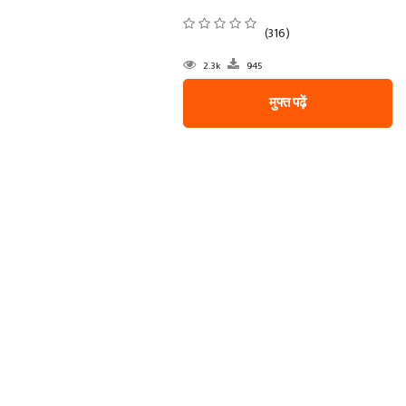
(316)
2.3k
945
मुफ्त पढ़ें