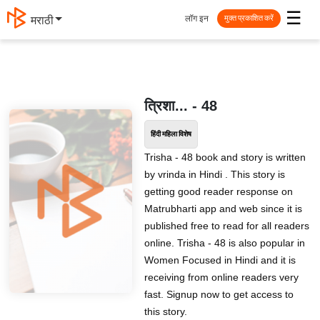
☰
लॉग इन
मराठी
मुक्त प्रकाशित करें
त्रिशा... - 48
हिंदी महिला विशेष
Trisha - 48 book and story is written
by vrinda in Hindi . This story is
getting good reader response on
Matrubharti app and web since it is
published free to read for all readers
online. Trisha - 48 is also popular in
Women Focused in Hindi and it is
receiving from online readers very
fast. Signup now to get access to
this story.