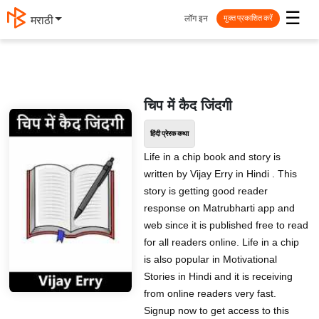
☰
लॉग इन
मराठी
मुक्त प्रकाशित करें
चिप में कैद जिंदगी
हिंदी प्रेरक कथा
Life in a chip book and story is
written by Vijay Erry in Hindi . This
story is getting good reader
response on Matrubharti app and
web since it is published free to read
for all readers online. Life in a chip
is also popular in Motivational
Stories in Hindi and it is receiving
from online readers very fast.
Signup now to get access to this