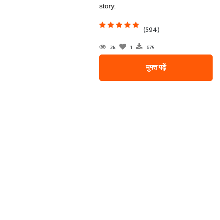
story.
(594)
2k
1
675
मुफ्त पढ़ें