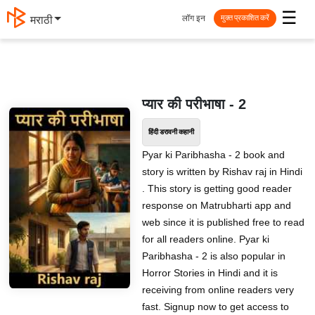
☰
लॉग इन
मराठी
मुक्त प्रकाशित करें
प्यार की परीभाषा - 2
हिंदी डरावनी कहानी
Pyar ki Paribhasha - 2 book and
story is written by Rishav raj in Hindi
. This story is getting good reader
response on Matrubharti app and
web since it is published free to read
for all readers online. Pyar ki
Paribhasha - 2 is also popular in
Horror Stories in Hindi and it is
receiving from online readers very
fast. Signup now to get access to