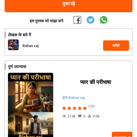
मुफ्त पढ़ें
इस पुस्तक को साझा करें:
लेखक के बारे में
फॉलो
Rishav raj
पूर्ण उपन्यास
प्यार की परीभाषा
द्वारा Rishav raj
(1.1k)
27.6k
0
11.9k