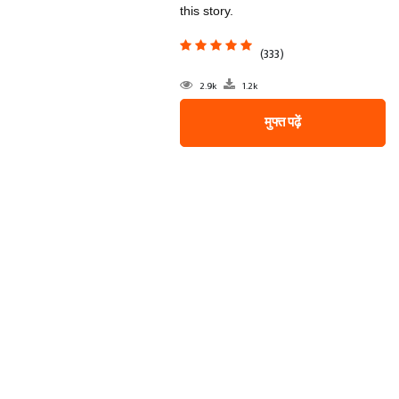
this story.
(333)
2.9k
1.2k
मुफ्त पढ़ें