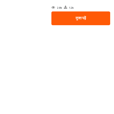
2.8k
1.2k
मुफ्त पढ़ें