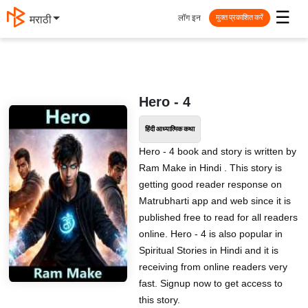
☰
लॉग इन
मराठी
मुक्त प्रकाशित करें
Hero - 4
हिंदी आध्यात्मिक कथा
Hero - 4 book and story is written by
Ram Make in Hindi . This story is
getting good reader response on
Matrubharti app and web since it is
published free to read for all readers
online. Hero - 4 is also popular in
Spiritual Stories in Hindi and it is
receiving from online readers very
fast. Signup now to get access to
this story.