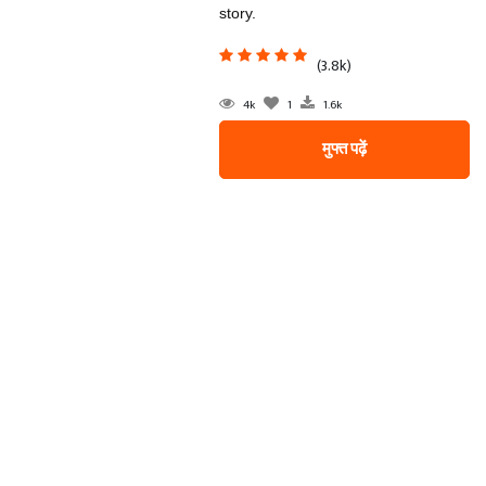
story.
(3.8k)
4k
1
1.6k
मुफ्त पढ़ें