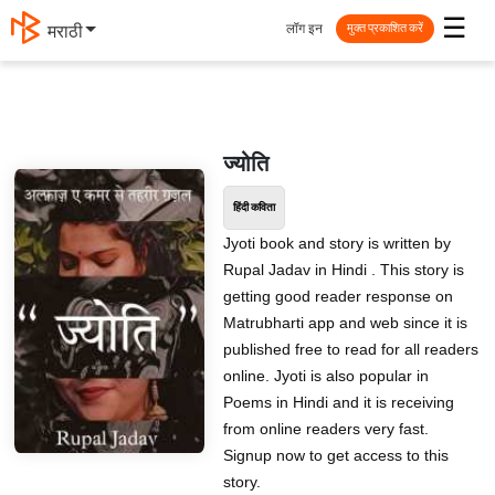
☰
लॉग इन
मराठी
मुक्त प्रकाशित करें
ज्योति
हिंदी कविता
Jyoti book and story is written by
Rupal Jadav in Hindi . This story is
getting good reader response on
Matrubharti app and web since it is
published free to read for all readers
online. Jyoti is also popular in
Poems in Hindi and it is receiving
from online readers very fast.
Signup now to get access to this
story.