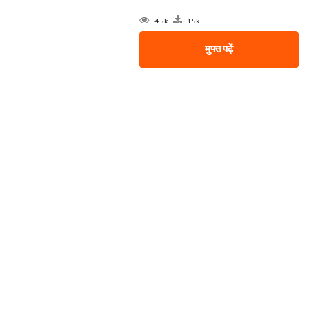
4.5k
1.5k
मुफ्त पढ़ें