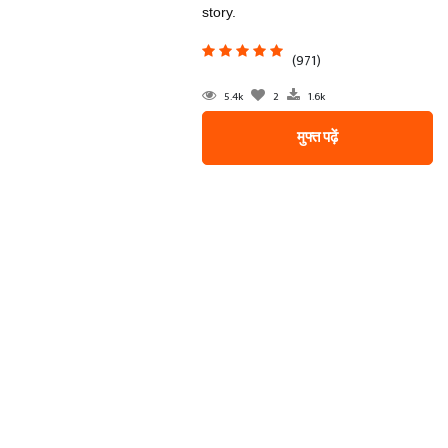
story.
(971)
5.4k
2
1.6k
मुफ्त पढ़ें