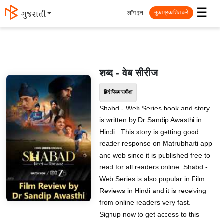
☰
लॉग इन
मराठी
मुक्त प्रकाशित करें
शब्द - वेब सीरीज
हिंदी फिल्म समीक्षा
Shabd - Web Series book and story
is written by Dr Sandip Awasthi in
Hindi . This story is getting good
reader response on Matrubharti app
and web since it is published free to
read for all readers online. Shabd -
Web Series is also popular in Film
Reviews in Hindi and it is receiving
from online readers very fast.
Signup now to get access to this