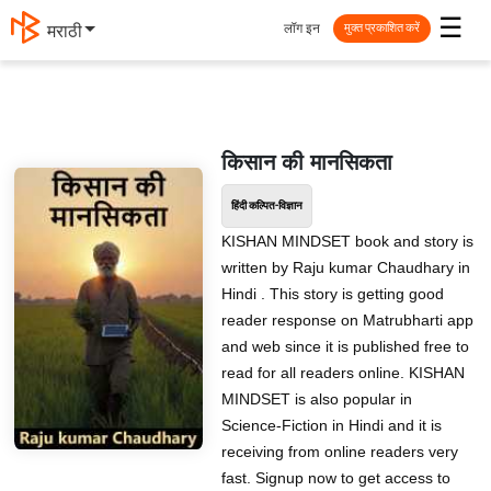
☰
लॉग इन
मराठी
मुक्त प्रकाशित करें
किसान की मानसिकता
हिंदी कल्पित-विज्ञान
KISHAN MINDSET book and story is
written by Raju kumar Chaudhary in
Hindi . This story is getting good
reader response on Matrubharti app
and web since it is published free to
read for all readers online. KISHAN
MINDSET is also popular in
Science-Fiction in Hindi and it is
receiving from online readers very
fast. Signup now to get access to