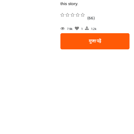
this story.
(66)
7.9k
1
1.2k
मुफ्त पढ़ें