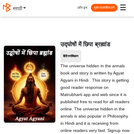
☰
लॉग इन
मराठी
मुक्त प्रकाशित करें
उद्घोषों में छिपा ब्रह्मांड
हिंदी मनोविज्ञान
The universe hidden in the annals
book and story is written by Agyat
Agyani in Hindi . This story is getting
good reader response on
Matrubharti app and web since it is
published free to read for all readers
online. The universe hidden in the
annals is also popular in Philosophy
in Hindi and it is receiving from
online readers very fast. Signup now