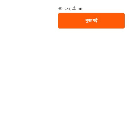
9.4k
3k
मुफ्त पढ़ें