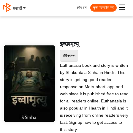
☰
लॉग इन
मराठी
मुक्त प्रकाशित करें
इच्छामृत्यु
हिंदी स्वास्थ्य
Euthanasia book and story is written
by Shakuntala Sinha in Hindi . This
story is getting good reader
response on Matrubharti app and
web since it is published free to read
for all readers online. Euthanasia is
also popular in Health in Hindi and it
is receiving from online readers very
fast. Signup now to get access to
this story.