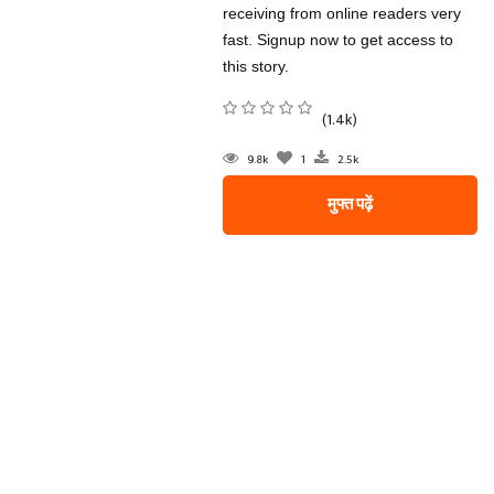
receiving from online readers very
fast. Signup now to get access to
this story.
(1.4k)
9.8k
1
2.5k
मुफ्त पढ़ें