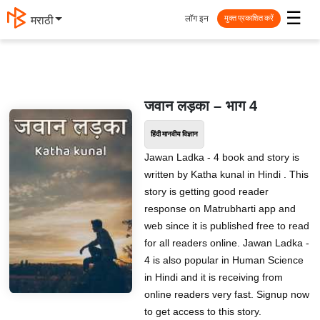
☰
लॉग इन
मराठी
मुक्त प्रकाशित करें
जवान लड़का – भाग 4
हिंदी मानवीय विज्ञान
Jawan Ladka - 4 book and story is
written by Katha kunal in Hindi . This
story is getting good reader
response on Matrubharti app and
web since it is published free to read
for all readers online. Jawan Ladka -
4 is also popular in Human Science
in Hindi and it is receiving from
online readers very fast. Signup now
to get access to this story.