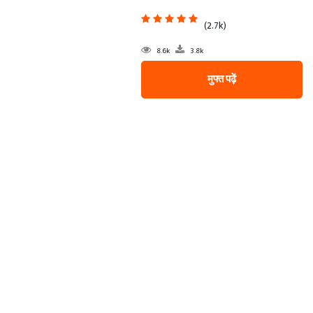
(2.7k)
8.6k
3.8k
मुफ्त पढ़ें