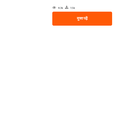
4.3k
1.5k
मुफ्त पढ़ें