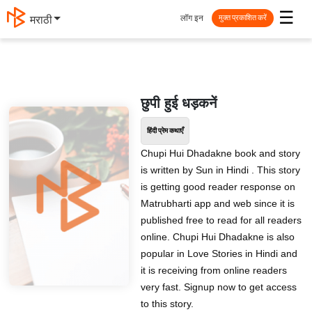
☰
लॉग इन
मराठी
मुक्त प्रकाशित करें
छुपी हुई धड़कनें
हिंदी प्रेम कथाएँ
Chupi Hui Dhadakne book and story
is written by Sun in Hindi . This story
is getting good reader response on
Matrubharti app and web since it is
published free to read for all readers
online. Chupi Hui Dhadakne is also
popular in Love Stories in Hindi and
it is receiving from online readers
very fast. Signup now to get access
to this story.